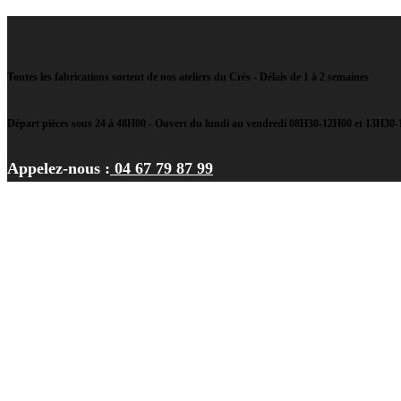
Toutes les fabrications sortent de nos ateliers du Crès - Délais de 1 à 2 semaines
Départ pièces sous 24 à 48H00 - Ouvert du lundi au vendredi 08H30-12H00 et 13H30
Appelez-nous :
04 67 79 87 99